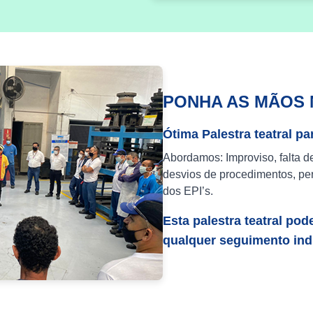
PONHA AS MÃOS 
Ótima Palestra teatral pa
Abordamos: Improviso, falta d
desvios de procedimentos, per
dos EPI’s.
Esta palestra teatral pod
qualquer seguimento indu