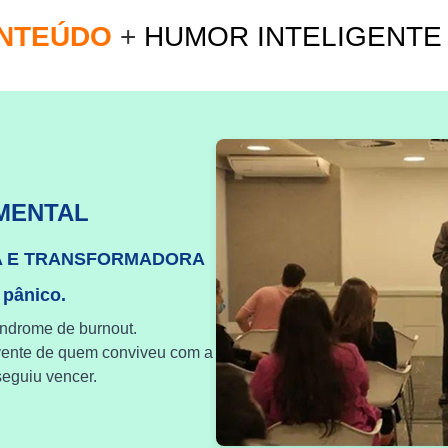
ONTEÚDO
+
HUMOR INTELIGENT
MENTAL
A E TRANSFORMADORA
 pânico.
índrome de burnout.
vente de quem conviveu com a
eguiu vencer.