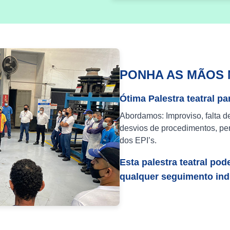
PONHA AS MÃOS 
Ótima Palestra teatral pa
Abordamos: Improviso, falta d
desvios de procedimentos, per
dos EPI’s.
Esta palestra teatral pod
qualquer seguimento indu