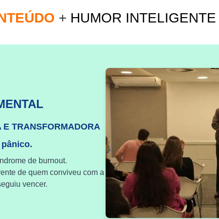
ONTEÚDO
+
HUMOR INTELIGENT
MENTAL
A E TRANSFORMADORA
 pânico.
índrome de burnout.
vente de quem conviveu com a
eguiu vencer.