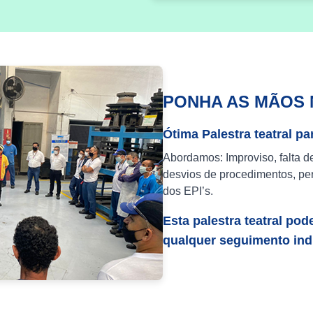
PONHA AS MÃOS 
Ótima Palestra teatral pa
Abordamos: Improviso, falta d
desvios de procedimentos, per
dos EPI’s.
Esta palestra teatral pod
qualquer seguimento indu