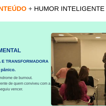
ONTEÚDO
+
HUMOR INTELIGENT
MENTAL
A E TRANSFORMADORA
 pânico.
índrome de burnout.
vente de quem conviveu com a
eguiu vencer.