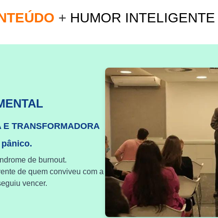
ONTEÚDO
+
HUMOR INTELIGENT
MENTAL
A E TRANSFORMADORA
 pânico.
índrome de burnout.
vente de quem conviveu com a
eguiu vencer.