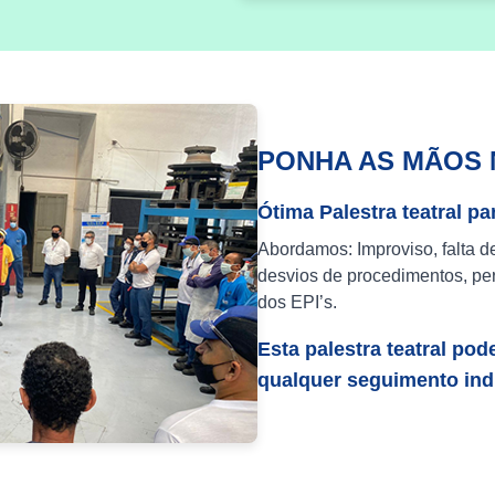
PONHA AS MÃOS 
Ótima Palestra teatral pa
Abordamos: Improviso, falta d
desvios de procedimentos, per
dos EPI’s.
Esta palestra teatral pod
qualquer seguimento indu