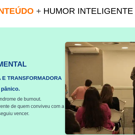
ONTEÚDO
+
HUMOR INTELIGENT
MENTAL
A E TRANSFORMADORA
 pânico.
índrome de burnout.
vente de quem conviveu com a
eguiu vencer.