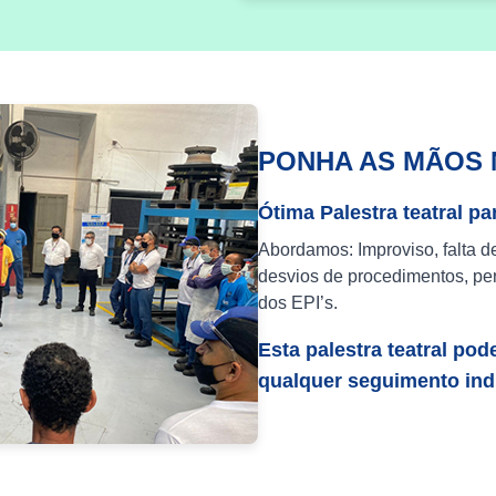
PONHA AS MÃOS 
Ótima Palestra teatral pa
Abordamos: Improviso, falta d
desvios de procedimentos, per
dos EPI’s.
Esta palestra teatral pod
qualquer seguimento indu