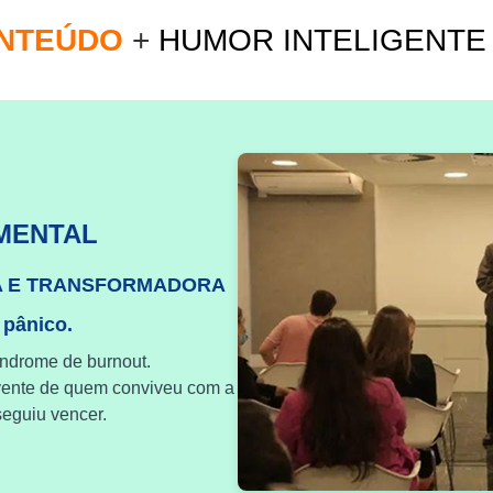
ONTEÚDO
+
HUMOR INTELIGENT
MENTAL
A E TRANSFORMADORA
 pânico.
índrome de burnout.
vente de quem conviveu com a
eguiu vencer.