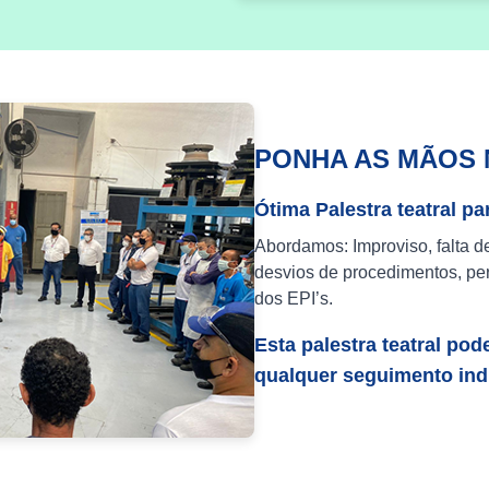
PONHA AS MÃOS 
Ótima Palestra teatral pa
Abordamos: Improviso, falta d
desvios de procedimentos, per
dos EPI’s.
Esta palestra teatral pod
qualquer seguimento indu