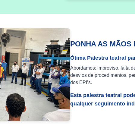
PONHA AS MÃOS 
Ótima Palestra teatral pa
Abordamos: Improviso, falta d
desvios de procedimentos, per
dos EPI’s.
Esta palestra teatral pod
qualquer seguimento indu