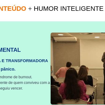
ONTEÚDO
+
HUMOR INTELIGENT
MENTAL
A E TRANSFORMADORA
 pânico.
índrome de burnout.
vente de quem conviveu com a
eguiu vencer.