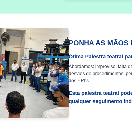
PONHA AS MÃOS 
Ótima Palestra teatral pa
Abordamos: Improviso, falta d
desvios de procedimentos, per
dos EPI’s.
Esta palestra teatral pod
qualquer seguimento indu