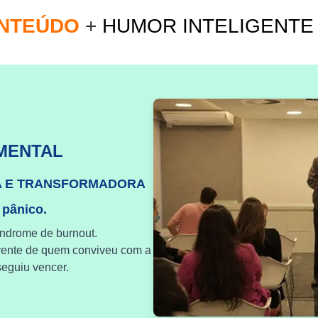
ONTEÚDO
+
HUMOR INTELIGENT
MENTAL
A E TRANSFORMADORA
 pânico.
índrome de burnout.
vente de quem conviveu com a
eguiu vencer.