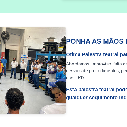
PONHA AS MÃOS 
Ótima Palestra teatral pa
Abordamos: Improviso, falta d
desvios de procedimentos, per
dos EPI’s.
Esta palestra teatral pod
qualquer seguimento indu