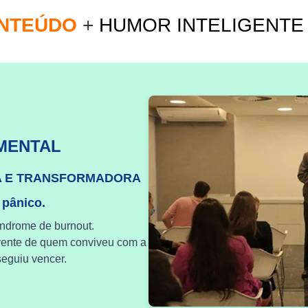
ONTEÚDO
+
HUMOR INTELIGENT
MENTAL
A E TRANSFORMADORA
 pânico.
índrome de burnout.
vente de quem conviveu com a
eguiu vencer.