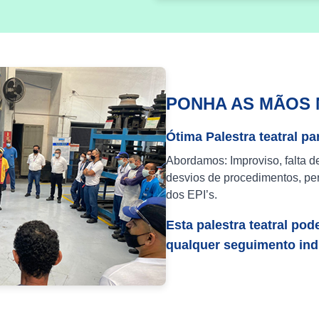
PONHA AS MÃOS 
Ótima Palestra teatral pa
Abordamos: Improviso, falta d
desvios de procedimentos, per
dos EPI’s.
Esta palestra teatral pod
qualquer seguimento indu