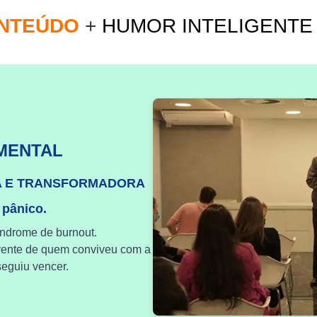
ONTEÚDO
+
HUMOR INTELIGENT
MENTAL
A E TRANSFORMADORA
 pânico.
índrome de burnout.
vente de quem conviveu com a
eguiu vencer.