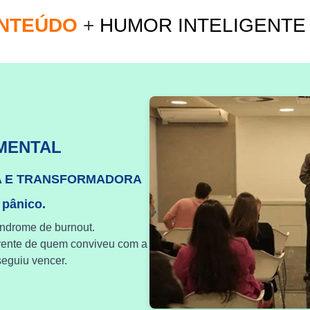
ONTEÚDO
+
HUMOR INTELIGENT
MENTAL
A E TRANSFORMADORA
 pânico.
índrome de burnout.
vente de quem conviveu com a
eguiu vencer.