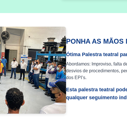
PONHA AS MÃOS 
Ótima Palestra teatral pa
Abordamos: Improviso, falta d
desvios de procedimentos, per
dos EPI’s.
Esta palestra teatral pod
qualquer seguimento indu