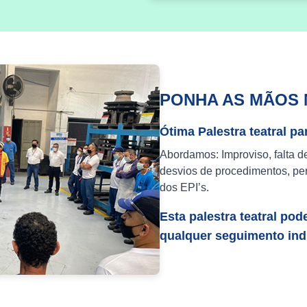
PONHA AS MÃOS 
Ótima Palestra teatral pa
Abordamos: Improviso, falta d
desvios de procedimentos, per
dos EPI’s.
Esta palestra teatral pod
qualquer seguimento indu