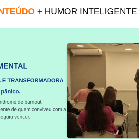
ONTEÚDO
+
HUMOR INTELIGENT
MENTAL
A E TRANSFORMADORA
 pânico.
índrome de burnout.
vente de quem conviveu com a
eguiu vencer.