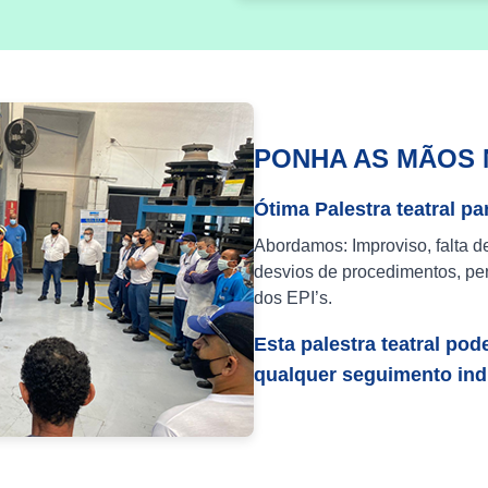
PONHA AS MÃOS 
Ótima Palestra teatral pa
Abordamos: Improviso, falta d
desvios de procedimentos, per
dos EPI’s.
Esta palestra teatral pod
qualquer seguimento indu