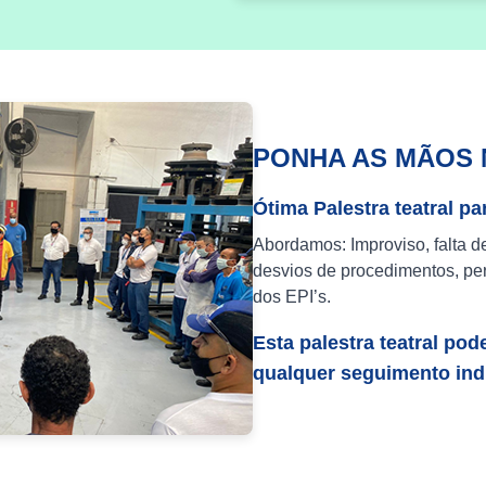
PONHA AS MÃOS 
Ótima Palestra teatral pa
Abordamos: Improviso, falta d
desvios de procedimentos, per
dos EPI’s.
Esta palestra teatral pod
qualquer seguimento indu