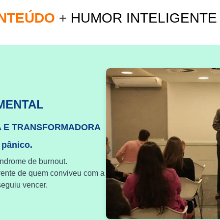
ONTEÚDO
+
HUMOR INTELIGENT
MENTAL
A E TRANSFORMADORA
 pânico.
índrome de burnout.
vente de quem conviveu com a
eguiu vencer.